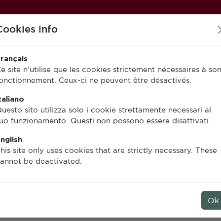
Cookies info
rançais
e site n’utilise que les cookies strictement nécessaires à so
onctionnement. Ceux-ci ne peuvent être désactivés.
PUBLIER À L’EFR
EN LIGNE
taliano
uesto sito utilizza solo i cookie strettamente necessari al
uo funzionamento. Questi non possono essere disattivati.
nglish
Henri Broise, Vincent Jolivet
his site only uses cookies that are strictly necessary. These
annot be deactivated.
Musarna 2
Les bains hellénistiques
Ok