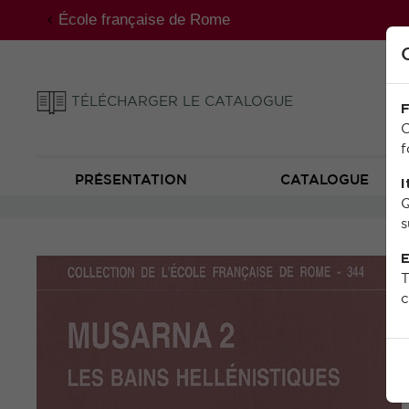
École française de Rome
TÉLÉCHARGER LE CATALOGUE
F
C
f
PRÉSENTATION
CATALOGUE
I
Q
s
E
T
c