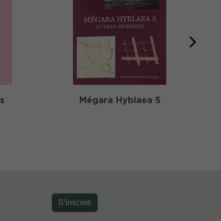
s
Mégara Hyblaea 5
S’inscrire