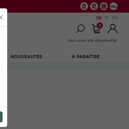
FR
IT
EN
0
n
Vous avez été déconnecté.
NOUVEAUTÉS
À PARAÎTRE