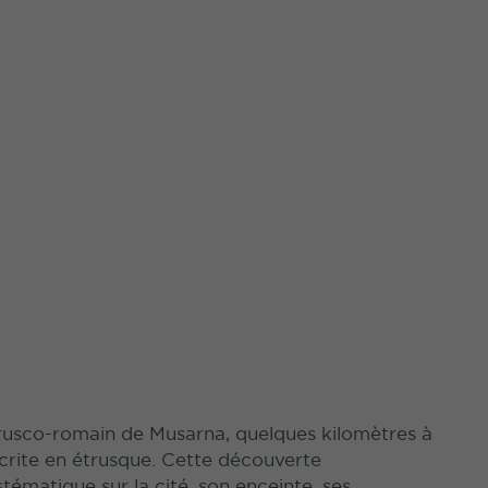
 étrusco-romain de Musarna, quelques kilomètres à
scrite en étrusque. Cette découverte
ématique sur la cité, son enceinte, ses