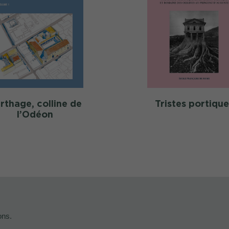
rthage, colline de
Tristes portique
l’Odéon
ons.