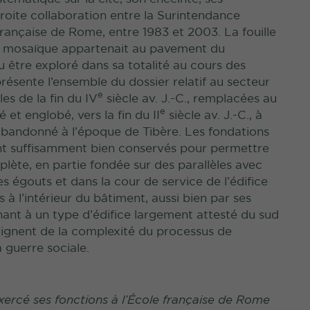
étroite collaboration entre la Surintendance
française de Rome, entre 1983 et 2003. La fouille
te mosaïque appartenait au pavement du
pu être exploré dans sa totalité au cours des
ésente l’ensemble du dossier relatif au secteur
e
es de la fin du IV
siècle av. J.-C., remplacées au
e
 et englobé, vers la fin du II
siècle av. J.-C., à
 abandonné à l’époque de Tibère. Les fondations
sont suffisamment bien conservés pour permettre
plète, en partie fondée sur des parallèles avec
s égouts et dans la cour de service de l’édifice
s à l’intérieur du bâtiment, aussi bien par ses
ant à un type d’édifice largement attesté du sud
moignent de la complexité du processus de
a guerre sociale.
exercé ses fonctions à l’École française de Rome