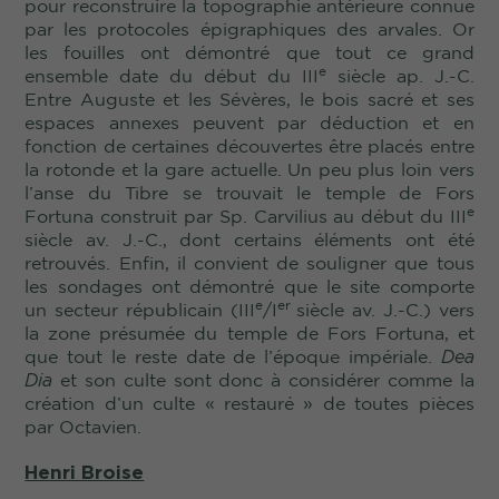
pour reconstruire la topographie antérieure connue
par les protocoles épigraphiques des arvales. Or
les fouilles ont démontré que tout ce grand
e
ensemble date du début du III
siècle ap. J.-C.
Entre Auguste et les Sévères, le bois sacré et ses
espaces annexes peuvent par déduction et en
fonction de certaines découvertes être placés entre
la rotonde et la gare actuelle. Un peu plus loin vers
l’anse du Tibre se trouvait le temple de Fors
e
Fortuna construit par Sp. Carvilius au début du III
siècle av. J.-C., dont certains éléments ont été
retrouvés. Enfin, il convient de souligner que tous
les sondages ont démontré que le site comporte
e
er
un secteur républicain (III
/I
siècle av. J.-C.) vers
la zone présumée du temple de Fors Fortuna, et
que tout le reste date de l’époque impériale.
Dea
Dia
et son culte sont donc à considérer comme la
création d’un culte « restauré » de toutes pièces
par Octavien.
Henri Broise