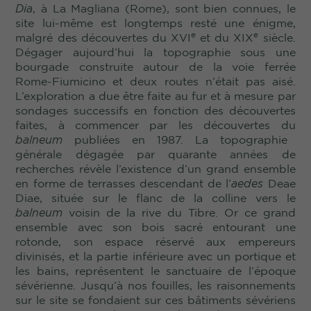
Dia
, à La Magliana (Rome), sont bien connues, le
site lui-même est longtemps resté une énigme,
e
e
malgré des découvertes du XVI
et du XIX
siècle.
Dégager aujourd’hui la topographie sous une
bourgade construite autour de la voie ferrée
Rome-Fiumicino et deux routes n’était pas aisé.
L’exploration a due être faite au fur et à mesure par
sondages successifs en fonction des découvertes
faites, à commencer par les découvertes du
balneum
publiées en 1987. La topographie
générale dégagée par quarante années de
recherches révèle l’existence d’un grand ensemble
en forme de terrasses descendant de l’
aedes
Deae
Diae, située sur le flanc de la colline vers le
balneum
voisin de la rive du Tibre. Or ce grand
ensemble avec son bois sacré entourant une
rotonde, son espace réservé aux empereurs
divinisés, et la partie inférieure avec un portique et
les bains, représentent le sanctuaire de l’époque
sévérienne. Jusqu’à nos fouilles, les raisonnements
sur le site se fondaient sur ces bâtiments sévériens