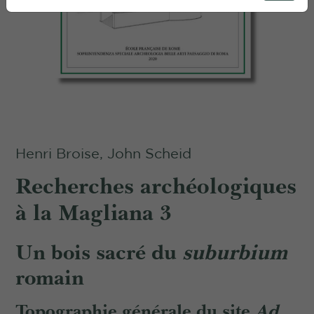
Henri Broise, John Scheid
Recherches archéologiques
à la Magliana 3
Un bois sacré du
suburbium
romain
Topographie générale du site
Ad