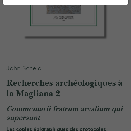
John Scheid
Recherches archéologiques à
la Magliana 2
Commentarii fratrum arvalium qui
supersunt
Les copies épigraphiques des protocoles