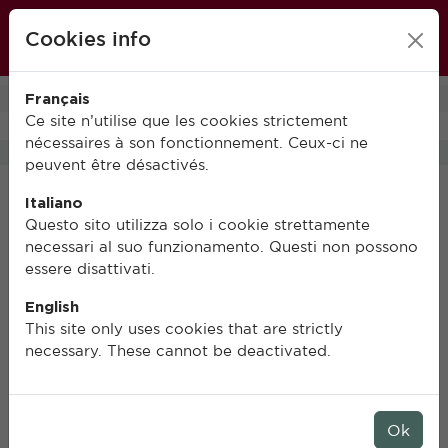
École française de Rome
Cookies info
FR
IT
EN
Français
0
Ce site n’utilise que les cookies strictement
nécessaires à son fonctionnement. Ceux-ci ne
peuvent être désactivés.
Italiano
S’identifier
Questo sito utilizza solo i cookie strettamente
necessari al suo funzionamento. Questi non possono
essere disattivati.
Renseignez vos adresse mail et mot de passe.
English
This site only uses cookies that are strictly
necessary. These cannot be deactivated.
Adresse e-mail
Ok