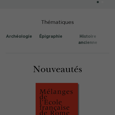
Thématiques
Archéologie
Épigraphie
Histoire
ancienne
m
Nouveautés