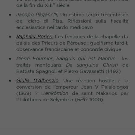
e
de la fin du XIII
siècle
Jacopo Paganelli
, Un estimo tardo-trecentesco
del clero di Pisa. Riflessioni sulla fiscalità
ecclesiastica nel tardo medioevo
Raphaël Bories
, Les fresques de la chapelle du
palais des Prieurs de Pérouse : guelfisme tardif,
observance franciscaine et concorde civique
Pierre Fournier
,
Sanguis qui est Mantue
: les
traités mantouans
De sanguine Christi
de
Battista Spagnoli et Pietro Gavassetti (1492)
Giulia D’Albenzio
, Une réaction hostile à la
conversion de l’empereur Jean V Palaiologos
(1369)
? L’
enkômion
de saint Makarios par
Philothéos de Sélymbria (
BHG
1000)