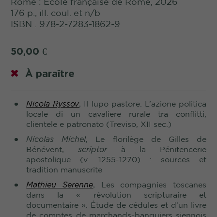
Rome : École française de Rome, 2026
176 p., ill. coul. et n/b
ISBN : 978-2-7283-1862-9
50,00
€
À paraître
Nicola Ryssov
, Il lupo pastore. L’azione politica
locale di un cavaliere rurale tra conflitti,
clientele e patronato (Treviso, XII sec.)
Nicolas Michel
, Le florilège de Gilles de
Bénévent,
scriptor
à la Pénitencerie
apostolique (v.
1255-1270) : sources et
tradition manuscrite
Mathieu Serenne
, Les compagnies toscanes
dans la « révolution scripturaire et
documentaire ». Étude de cédules et d’un livre
de comptes de marchands-banquiers siennois