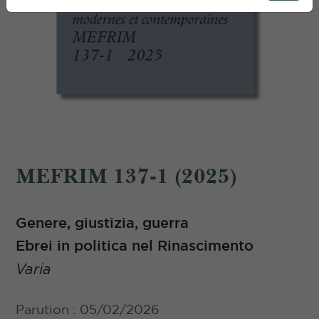
MEFRIM 137-1 (2025)
Genere, giustizia, guerra
Ebrei in politica nel Rinascimento
Varia
Parution : 05/02/2026