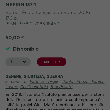
MEFRIM 137-1
Rome : École française de Rome, 2026
176 p.
ISBN : 978-2-7283-1845-2
50,00
€
Disponible
1
ACHETER
GENERE, GIUSTIZIA, GUERRA
a cura di
Fabrice
Virgili,
Paolo Fonzi
,
Fabien
Lostec
,
Cecilia Nubola
,
Toni Rovatti
En 2019, l’Istoreto (Istituto piemontese per la storia
della Resistenza e della società contemporanea) a
initié le projet Giustizia Straordinaria e Militare afin
d’analyser, dans une perspective comparée (Italie,