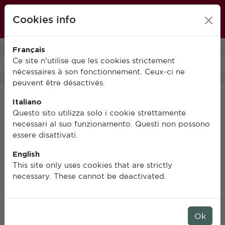
École française de Rome
Cookies info
FR
IT
EN
Français
0
Ce site n’utilise que les cookies strictement
nécessaires à son fonctionnement. Ceux-ci ne
peuvent être désactivés.
Italiano
Liste de diffusion
Questo sito utilizza solo i cookie strettamente
necessari al suo funzionamento. Questi non possono
essere disattivati.
Veuillez renseigner votre adresse mail pour vous
English
inscrire.
This site only uses cookies that are strictly
necessary. These cannot be deactivated.
S’INSCRIRE
L’adhésion à cette liste est gratuite. Votre adresse ne sera
Ok
en aucun cas communiquée à des tiers.