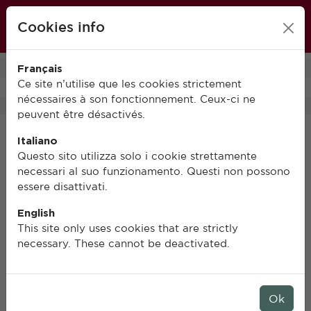
École française de Rome
Cookies info
FR
IT
EN
Français
0
Ce site n’utilise que les cookies strictement
nécessaires à son fonctionnement. Ceux-ci ne
peuvent être désactivés.
Italiano
Contacts
Questo sito utilizza solo i cookie strettamente
necessari al suo funzionamento. Questi non possono
essere disattivati.
Publications de l’École française de Rome
Piazza Navona 62
English
I-00186 ROMA, Italia
This site only uses cookies that are strictly
publication@efrome.it
necessary. These cannot be deactivated.
> Tous nos ouvrages sont disponibles à la vente à
l’accueil
du lundi au vendredi de 8 h à 13 h
Ok