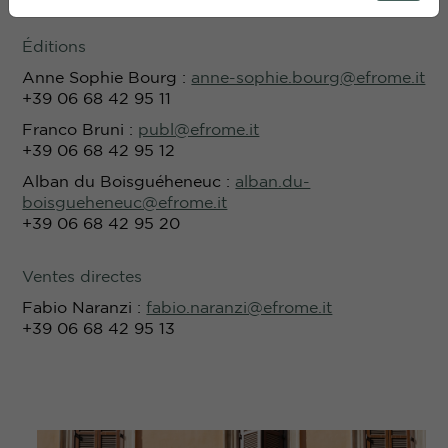
Éditions
Anne Sophie Bourg :
anne-sophie.bourg@efrome.it
+39 06 68 42 95 11
Franco Bruni :
publ@efrome.it
+39 06 68 42 95 12
Alban du Boisguéheneuc
:
alban.du-
boisgueheneuc@efrome.it
+39 06 68 42 95 20
Ventes directes
Fabio Naranzi :
fabio.naranzi@efrome.it
+39 06 68 42 95 13