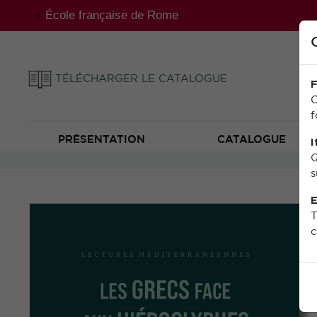
École française de Rome
TÉLÉCHARGER LE CATALOGUE
F
C
f
PRÉSENTATION
CATALOGUE
I
Q
s
E
T
c