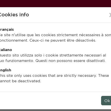
Cookies info
rançais
e site n’utilise que les cookies strictement nécessaires à so
onctionnement. Ceux-ci ne peuvent être désactivés.
PUBLIER À L’EFR
EN LIGNE
taliano
uesto sito utilizza solo i cookie strettamente necessari al
uo funzionamento. Questi non possono essere disattivati.
nglish
Jean-Luc Fournet
his site only uses cookies that are strictly necessary. These
annot be deactivated.
Les Grecs face aux hiérogly
De la mort d’une écriture à l’invent
Ok