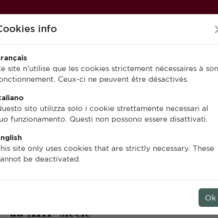
Cookies info
rançais
e site n’utilise que les cookies strictement nécessaires à so
onctionnement. Ceux-ci ne peuvent être désactivés.
PUBLIER À L’EFR
EN LIGNE
taliano
uesto sito utilizza solo i cookie strettamente necessari al
uo funzionamento. Questi non possono essere disattivati.
nglish
Giuliano Milani
his site only uses cookies that are strictly necessary. These
annot be deactivated.
Dante injurieux
Poésie comique et politique à Floren
Ok
e
au XIII
siècle