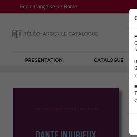
École française de Rome
TÉLÉCHARGER LE CATALOGUE
F
C
f
PRÉSENTATION
CATALOGUE
I
Q
s
E
T
c