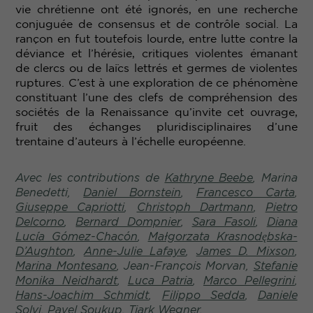
vie chrétienne ont été ignorés, en une recherche
conjuguée de consensus et de contrôle social. La
rançon en fut toutefois lourde, entre lutte contre la
déviance et l’hérésie, critiques violentes émanant
de clercs ou de laïcs lettrés et germes de violentes
ruptures. C’est à une exploration de ce phénomène
constituant l’une des clefs de compréhension des
sociétés de la Renaissance qu’invite cet ouvrage,
fruit des échanges pluridisciplinaires d’une
trentaine d’auteurs à l’échelle européenne.
Avec les contributions de
Kathryne Beebe
, Marina
Benedetti,
Daniel Bornstein
,
Francesco Carta
,
Giuseppe Capriotti
,
Christoph Dartmann
,
Pietro
Delcorno
,
Bernard Dompnier
,
Sara Fasoli
,
Diana
Lucía Gómez-Chacón
,
Małgorzata Krasnodębska-
D’Aughton
,
Anne-Julie Lafaye
,
James D. Mixson
,
Marina Montesano
, Jean-François Morvan,
Stefanie
Monika Neidhardt
,
Luca Patria
,
Marco Pellegrini
,
Hans-Joachim Schmidt
,
Filippo Sedda
,
Daniele
Solvi
,
Pavel Soukup
,
Tjark Wegner
.