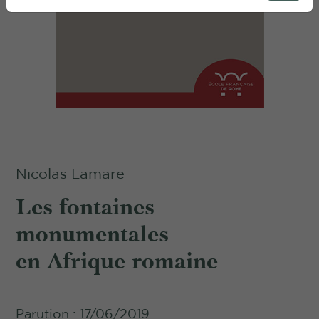
Nicolas Lamare
Les fontaines
monumentales
en Afrique romaine
Parution : 17/06/2019