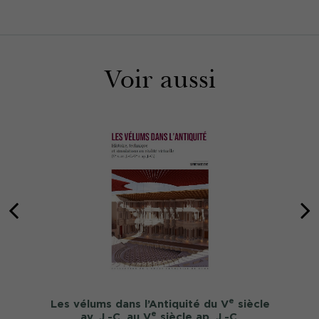
Voir aussi
e
Les vélums dans l’Antiquité du V
siècle
e
av. J.-C. au V
siècle ap. J.-C.