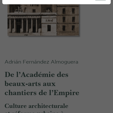
Adrián Fernández Almoguera
De l’Académie des
beaux-arts aux
chantiers de l’Empire
Culture architecturale