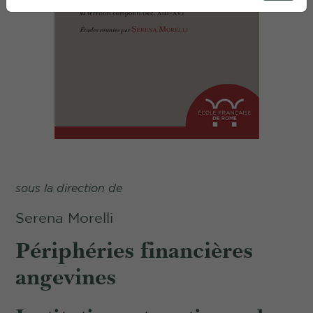
sous la direction de
Serena Morelli
Périphéries financières
angevines