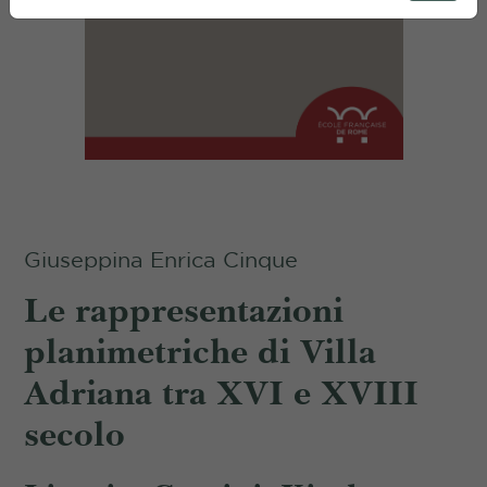
Giuseppina Enrica Cinque
Le rappresentazioni
planimetriche di Villa
Adriana tra XVI e XVIII
secolo