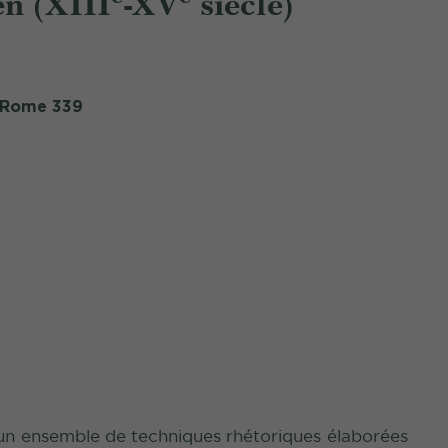
en (XIII
-XV
siècle)
e Rome 339
t un ensemble de techniques rhétoriques élaborées