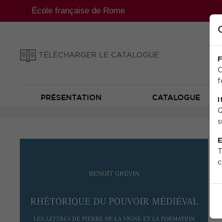
École française de Rome
TÉLÉCHARGER LE CATALOGUE
F
C
f
PRÉSENTATION
CATALOGUE
I
Q
s
E
T
c