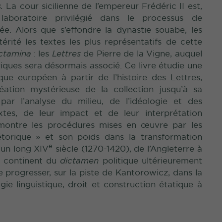
.
La cour sicilienne de l’empereur Frédéric II est,
laboratoire privilégié dans le processus de
e. Alors que s’effondre la dynastie souabe, les
érité les textes les plus représentatifs de cette
ctamina
: les
Lettres
de Pierre de la Vigne, auquel
iques sera désormais associé. Ce livre étudie une
ue européen à partir de l’histoire des Lettres,
éation mystérieuse de la collection jusqu’à sa
par l’analyse du milieu, de l’idéologie et des
tes, de leur impact et de leur interprétation
 montre les procédures mises en œuvre par les
hétorique » et son poids dans la transformation
e
’un long XIV
siècle (1270-1420), de l’Angleterre à
ce continent du
dictamen
politique ultérieurement
 progresser, sur la piste de Kantorowicz, dans la
gie linguistique, droit et construction étatique à