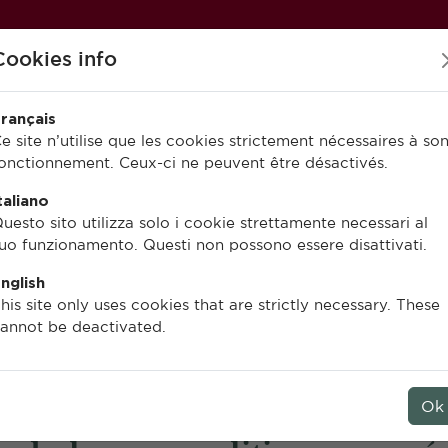
Cookies info
rançais
e site n’utilise que les cookies strictement nécessaires à so
onctionnement. Ceux-ci ne peuvent être désactivés.
PUBLIER À L’EFR
EN LIGNE
taliano
uesto sito utilizza solo i cookie strettamente necessari al
uo funzionamento. Questi non possono essere disattivati.
nglish
Benoît Grévin
his site only uses cookies that are strictly necessary. These
annot be deactivated.
Rhétorique du pouvoir 
Les
Lettres
de Pierre de La V
Ok