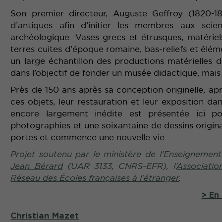
Son premier directeur, Auguste Geffroy (1820-18
d’antiques afin d’initier les membres aux scien
archéologique. Vases grecs et étrusques, matériels
terres cuites d’époque romaine, bas-reliefs et élé
un large échantillon des productions matérielles de
dans l’objectif de fonder un musée didactique, mais 
Près de 150 ans après sa conception originelle, ap
ces objets, leur restauration et leur exposition da
encore largement inédite est présentée ici p
photographies et une soixantaine de dessins origin
portes et commence une nouvelle vie.
Projet soutenu par le ministère de l’Enseignemen
Jean Bérard
(UAR 3133, CNRS-EFR), l’
Associatio
Réseau des Écoles françaises à l’étranger
.
> En 
Christian Mazet