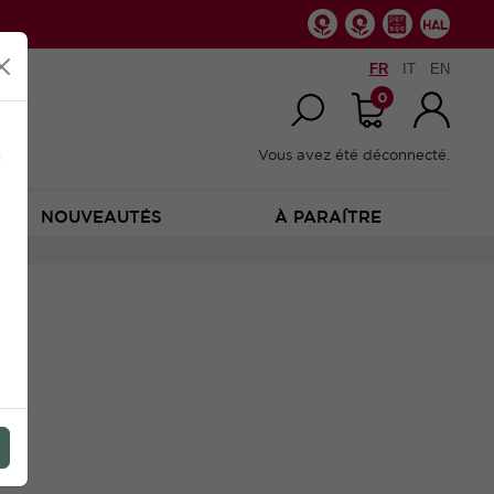
FR
IT
EN
0
n
Vous avez été déconnecté.
NOUVEAUTÉS
À PARAÎTRE