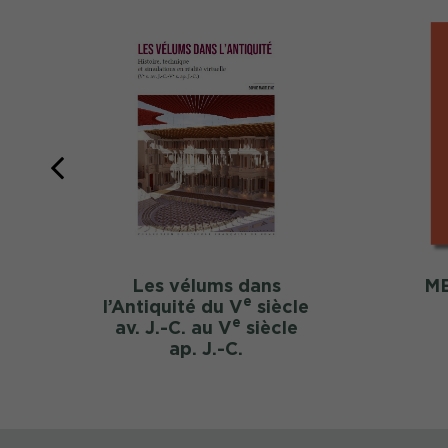
Les vélums dans
ME
e
l’Antiquité du V
siècle
e
av. J.-C. au V
siècle
ap. J.-C.