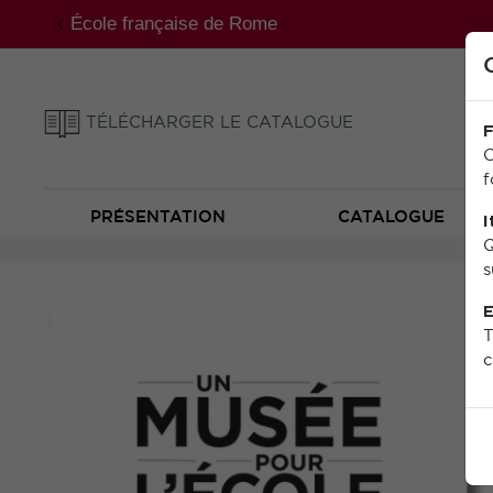
École française de Rome
TÉLÉCHARGER LE CATALOGUE
F
C
f
PRÉSENTATION
CATALOGUE
I
Q
s
E
T
c