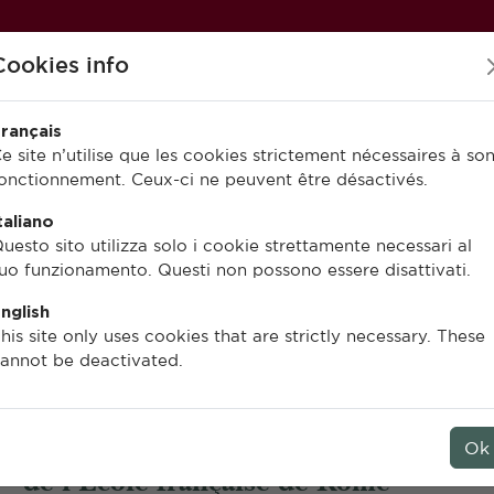
Cookies info
rançais
e site n’utilise que les cookies strictement nécessaires à so
onctionnement. Ceux-ci ne peuvent être désactivés.
PUBLIER À L’EFR
EN LIGNE
taliano
uesto sito utilizza solo i cookie strettamente necessari al
uo funzionamento. Questi non possono essere disattivati.
nglish
Christian Mazet, Paolo Tomassini
his site only uses cookies that are strictly necessary. These
annot be deactivated.
Un musée pour l’École
La collection d’antiques
Ok
de l’École française de Rome