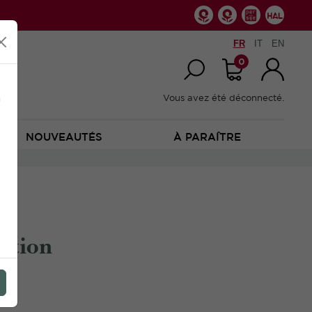
FR
IT
EN
0
n
Vous avez été déconnecté.
NOUVEAUTÉS
À PARAÎTRE
sition