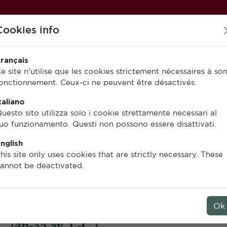
Cookies info
rançais
e site n’utilise que les cookies strictement nécessaires à so
onctionnement. Ceux-ci ne peuvent être désactivés.
PUBLIER À L’EFR
EN LIGNE
taliano
uesto sito utilizza solo i cookie strettamente necessari al
uo funzionamento. Questi non possono essere disattivati.
nglish
Guillaume de Méritens de Villeneuve
his site only uses cookies that are strictly necessary. These
annot be deactivated.
Les fils de Pompée et l’oppo
à César et au triumvirat
Ok
(46-35 av. J.-C.)