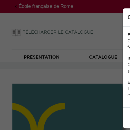
École française de Rome
TÉLÉCHARGER LE CATALOGUE
F
C
f
PRÉSENTATION
CATALOGUE
I
Q
s
E
T
c