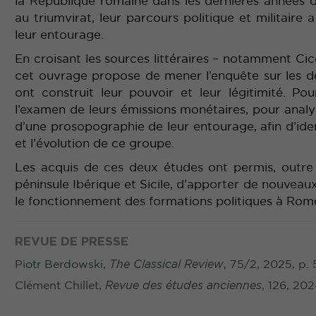
la République romaine dans les dernières années d
au triumvirat, leur parcours politique et militaire
leur entourage.
En croisant les sources littéraires – notamment Ci
cet ouvrage propose de mener l’enquête sur les deu
ont construit leur pouvoir et leur légitimité. Pou
l’examen de leurs émissions monétaires, pour analyse
d’une prosopographie de leur entourage, afin d’iden
et l’évolution de ce groupe.
Les acquis de ces deux études ont permis, outre 
péninsule Ibérique et Sicile, d’apporter de nouveaux
le fonctionnement des formations politiques à Rome 
REVUE DE PRESSE
Piotr Berdowski,
The Classical Review
, 75/2, 2025, p.
Clément Chillet,
Revue des études anciennes
, 126, 20