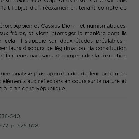
e son existence. Opposants résolus à César puis
 a fait l’objet d’un réexamen en tenant compte de
céron, Appien et Cassius Dion – et numismatiques,
x frères, et vient interroger la manière dont ils
r cela, il s’appuie sur deux études préalables :
r leurs discours de légitimation ; la constitution
tifier leurs partisans et comprendre la formation
une analyse plus approfondie de leur action en
 éléments aux réflexions en cours sur la nature et
à la fin de la République.
 538-540.
24/2,
p. 625-628
.