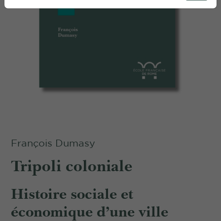
François Dumasy
Tripoli coloniale
Histoire sociale et
économique d’une ville