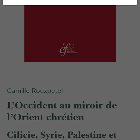
Camille Rouxpetel
L’Occident au miroir de
l’Orient chrétien
Cilicie, Syrie, Palestine et