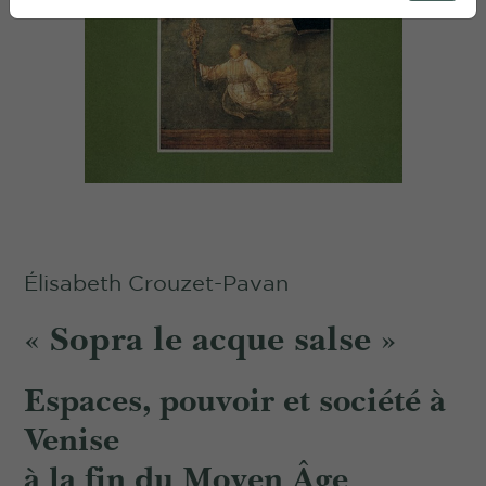
Élisabeth Crouzet-Pavan
« Sopra le acque salse »
Espaces, pouvoir et société à
Venise
à la fin du Moyen Âge