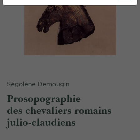
Ségolène Demougin
Prosopographie
des chevaliers romains
julio-claudiens