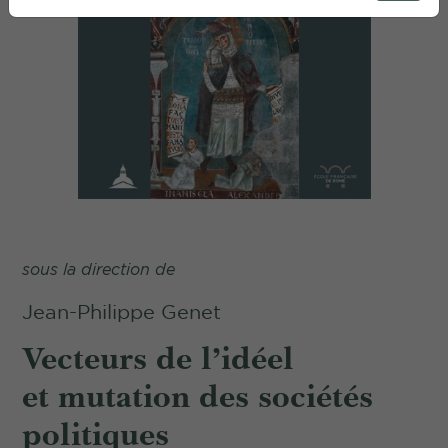
sous la direction de
Jean-Philippe Genet
Vecteurs de l’idéel
et mutation des sociétés
politiques