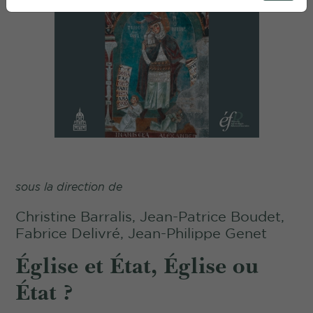
sous la direction de
Christine Barralis, Jean-Patrice Boudet,
Fabrice Delivré, Jean-Philippe Genet
Église et État, Église ou
État ?