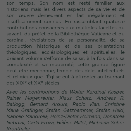
son temps. Son nom est resté familier aux
historiens mais les divers aspects de sa vie et de
son œuvre demeurent en fait inégalement et
insuffisamment connus. En rassemblant quatorze
contributions consacrées aux multiples facettes du
savant, du préfet de la Bibliothèque Vaticane et du
cardinal, révélatrices de sa personnalité, de sa
production historique et de ses orientations
théologiques, ecclésiologiques et spirituelles, le
présent volume s’efforce de saisir, à la fois dans sa
complexité et sa modernité, cette grande figure
peut-être méconnue, témoin des défis intellectuels
et religieux que l’Église eut à affronter au tournant
e
e
des XIX
et XX
siècles.
Avec les contributions de Walter Kardinal Kasper,
Rainer Magenreuter, Klaus Schatz, Andreas R.
Batlogg, Bernard Ardura, Paolo Vian, Christine
Maria Grafinger, Stefan Gatzhammer, Stefan Heid,
Isabelle Mandrella, Heinz-Dieter Heimann, Donatella
Nebbiai, Carla Frova, Hélène Millet, Michaela Sohn-
Kronthaler.