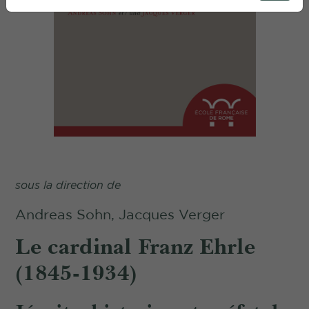
sous la direction de
Andreas Sohn, Jacques Verger
Le cardinal Franz Ehrle
(1845-1934)