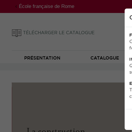
École française de Rome
TÉLÉCHARGER LE CATALOGUE
F
C
f
PRÉSENTATION
CATALOGUE
I
Q
s
E
T
c