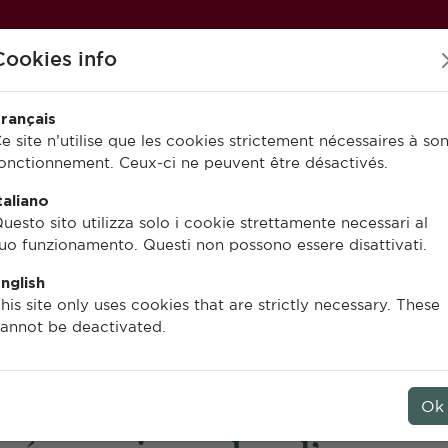
Cookies info
rançais
e site n’utilise que les cookies strictement nécessaires à so
onctionnement. Ceux-ci ne peuvent être désactivés.
PUBLIER À L’EFR
EN LIGNE
taliano
uesto sito utilizza solo i cookie strettamente necessari al
uo funzionamento. Questi non possono essere disattivati.
nglish
Eleonora Canepari
his site only uses cookies that are strictly necessary. These
annot be deactivated.
La construction du pouv
Élites municipales, liens soc
Ok