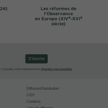
24)
Les réformes de
l’Observance
e
e
en Europe (XIV
-XVI
siècle)
S’inscrire
Consulter notre traitement des
Données personnelles
Diffusion/Distribution
CGV
Contacts
Liste de diffusion