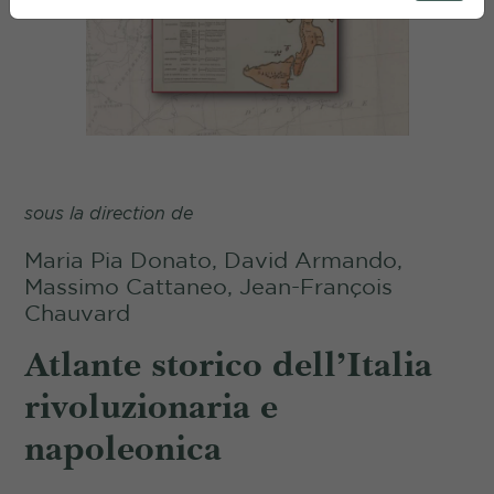
sous la direction de
Maria Pia Donato, David Armando,
Massimo Cattaneo, Jean-François
Chauvard
Atlante storico dell’Italia
rivoluzionaria e
napoleonica