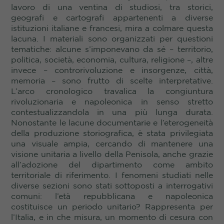
lavoro di una ventina di studiosi, tra storici,
geografi e cartografi appartenenti a diverse
istituzioni italiane e francesi, mira a colmare questa
lacuna. I materiali sono organizzati per questioni
tematiche: alcune s’imponevano da sé – territorio,
politica, società, economia, cultura, religione –, altre
invece – controrivoluzione e insorgenze, città,
memoria – sono frutto di scelte interpretative.
L’arco cronologico travalica la congiuntura
rivoluzionaria e napoleonica in senso stretto
contestualizzandola in una più lunga durata.
Nonostante le lacune documentarie e l’eterogeneità
della produzione storiografica, è stata privilegiata
una visuale ampia, cercando di mantenere una
visione unitaria a livello della Penisola, anche grazie
all’adozione del dipartimento come ambito
territoriale di riferimento. I fenomeni studiati nelle
diverse sezioni sono stati sottoposti a interrogativi
comuni: l’età repubblicana e napoleonica
costituisce un periodo unitario? Rappresenta per
l’Italia, e in che misura, un momento di cesura con