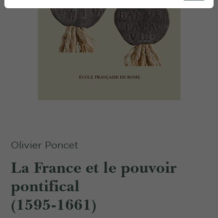
Olivier Poncet
La France et le pouvoir
pontifical
(1595-1661)