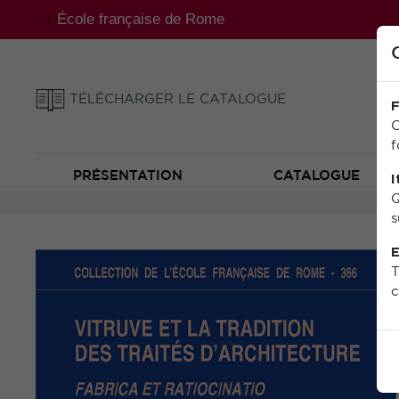
École française de Rome
TÉLÉCHARGER LE CATALOGUE
F
C
f
PRÉSENTATION
CATALOGUE
I
Q
s
E
T
c