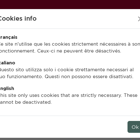
Cookies info
rançais
e site n’utilise que les cookies strictement nécessaires à so
onctionnement. Ceux-ci ne peuvent être désactivés.
PUBLIER À L’EFR
EN LIGNE
taliano
uesto sito utilizza solo i cookie strettamente necessari al
uo funzionamento. Questi non possono essere disattivati.
nglish
Pierre Gros
his site only uses cookies that are strictly necessary. These
annot be deactivated.
Vitruve et la tradition
des traités d’architectur
Ok