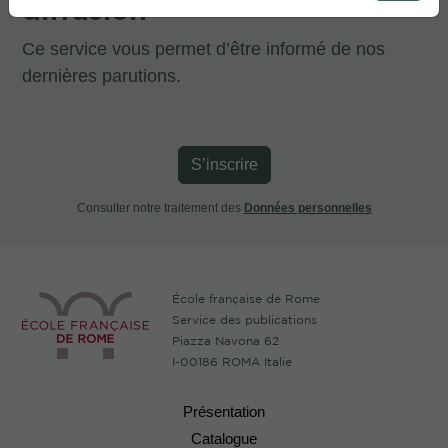
diffusion
Ce service vous permet d’être informé de nos
dernières parutions.
S’inscrire
Consulter notre traitement des
Données personnelles
École française de Rome
Service des publications
Piazza Navona 62
I-00186 ROMA Italie
Présentation
Catalogue