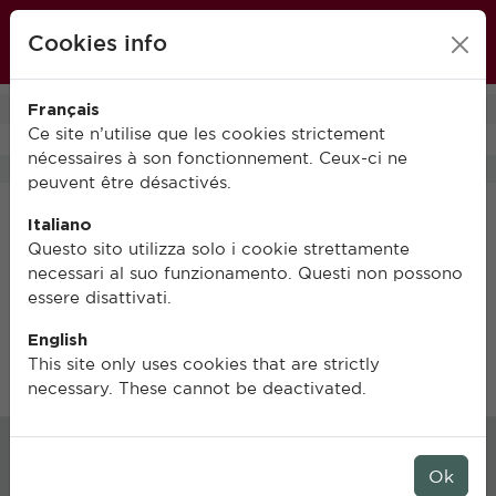
École française de Rome
Cookies info
FR
IT
EN
Français
0
Ce site n’utilise que les cookies strictement
nécessaires à son fonctionnement. Ceux-ci ne
peuvent être désactivés.
Italiano
Non trovato
Questo sito utilizza solo i cookie strettamente
necessari al suo funzionamento. Questi non possono
essere disattivati.
La pagina richiesta non è stata trovata.
English
This site only uses cookies that are strictly
necessary. These cannot be deactivated.
S’inscrire à la liste de
Ok