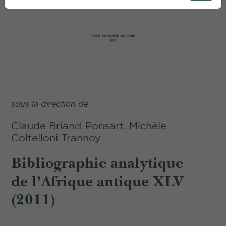
sous la direction de
Claude Briand-Ponsart, Michèle
Coltelloni-Trannoy
Bibliographie analytique
de l’Afrique antique XLV
(2011)